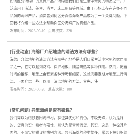
如何区分海绵厂的真假产品？海绵是我们日常生活中常见的物品之一，广
泛应用于清洁、美容、浴室、床上用品等领域。由于市场上存在许多不同
品牌的海绵产品，消费者如何区分真假海绵产品成为了一个关键问题。下
面我将介绍一些方法来帮助你区分海绵厂的真假产品。
发布时间：2023-09-19 点击次数：328
[
行业动态
]
海绵厂介绍地垫的清洁方法有哪些？
海绵厂介绍地垫的清洁方法有哪些？地垫是人们日常生活中常见的家居用
品之一，它可以起到防滑、保护地板、隔音隔热等多种作用。然而，随着
时间的推移，地垫上会积累各种污垢和细菌，这就需要定期对地垫进行清
洁。下面介绍一些可以用于清洁地垫的方法。首先，使
发布时间：2023-08-28 点击次数：180
[
常见问题
]
异型海绵是否有磁性？
我们常以为磁铁吸附海绵材，验证其优劣和真伪，不吸无磁，认为是好
的，货真价实；吸者有磁性，则认为是冒牌假货。其实，这是一种极其片
面的、不切实的错误的辨别方法。异形海绵的种类繁多，常温下按组织结