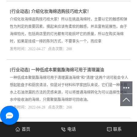
[
行业动态
]
介绍化妆海绵选购技巧给大家！
介绍化妆海绵选购技巧给大家！所以在挑选海绵时，主要以它的触感和弹
性为判定的首要因素，摸起来应该有柔软的触感，并且富有延展性。由于
海绵怕光，包括商店里的灯光都有可能损坏它的质量，所以在购买海绵
时，如果是挂成一排的陈列方式，不要拿头一个，而应拿
发布时间：2022-04-27 点击次数：288
[
行业动态
]
一种低成本聚氨酯海绵可用于清理漏油
一种低成本聚氨酯海绵可用于清理漏油海绵”和“清理”这两个词可能会令人
想起脏盘子和厨房清洁，但是对于材料科学家团队来说，它们是一种补救
水上石油泄漏的方法的灵感来源，可以将普通海绵转化为可以选择性地从
水中吸收油的海绵，只需聚氨酯海绵即可回收油。
发布时间：2022-04-28 点击次数：268
[
行业动态
]
海绵厂的用途有哪些？
首页
电话
联系
海绵厂的用途有哪些？一、家具行业在家具用品方面，聚氨酯海绵广泛的