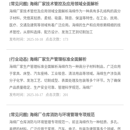
[
常见问题
]
海绵厂家技术管控及应用领域全面解析
海绵厂家技术管控及应用领域全面解析海绵作为一种具有多孔结构的高分
子材料，凭借其轻质、柔韧、吸震、隔音、保温等特性，在工业、民用、
医疗、交通及建筑等领域有着广泛应用。海绵的生产和应用依赖精细的技
术管控，从原料选择、配方设计、发泡工艺到切割加工
发布时间：2025-10-18 点击次数：173
[
行业动态
]
海绵厂家生产管理标准全面解析
海绵厂家生产管理标准全面解析海绵作为一种高分子材料制品，广泛应用
于家具、床垫、汽车座椅、工业吸音、清洁用品等领域。海绵生产涉及高
分子化学、发泡工艺、切割成型、表面处理及包装等多个环节。为了确保
产品质量稳定、生产安全可靠、管理科学规范，海绵厂
发布时间：2025-10-17 点击次数：201
[
常见问题
]
海绵厂仓库消防与环境管理专项规范
海绵厂仓库消防与环境管理专项规范一、前言海绵作为一种轻质、多孔、
易燃的材料，广泛应用于家居、汽车、电子、包装及建筑等多个领域。然