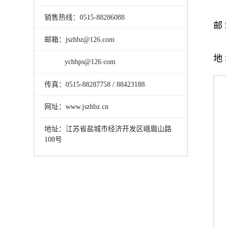
销售热线：0515-88286088
邮 
邮箱：jszhbz@126.com
地
ychhps@126.com
传真：0515-88287758 / 88423188
网址：www.jszhbz.cn
地址：江苏省盐城市经济开发区峨眉山路
108号