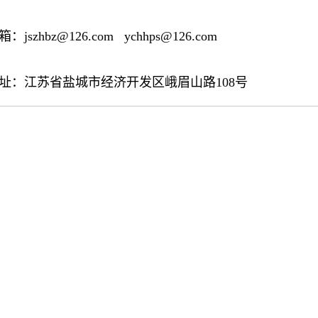
箱：jszhbz@126.com ychhps@126.com
 址：江苏省盐城市经济开发区峨眉山路108号