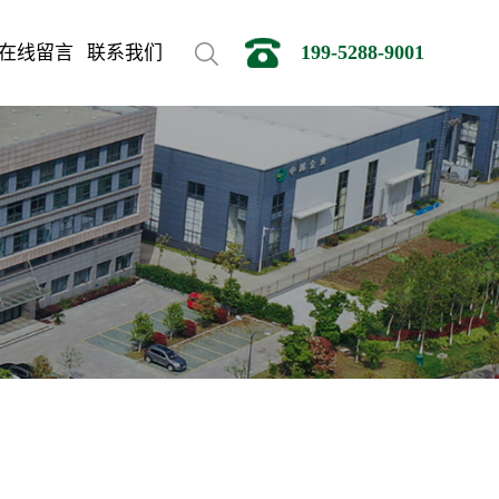
199-5288-9001
在线留言
联系我们