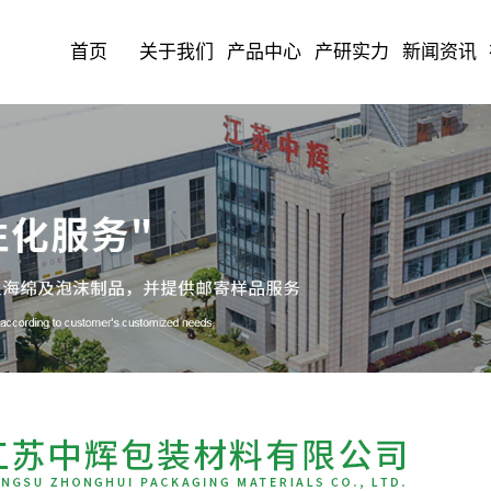
首页
关于我们
产品中心
产研实力
新闻资讯