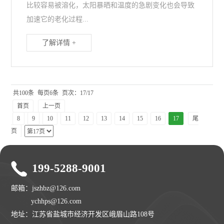
比较容易被溶化，太阳暴晒和温度的急剧变化也会导致
加速它的老化过程...
了解详情 +
共100条
每页6条
页次：17/17
首页
上一页
8
9
10
11
12
13
14
15
16
17
尾
页
199-5288-9001
邮箱：jszhbz@126.com
ychhps@126.com
地址：江苏省盐城市经济开发区峨眉山路108号